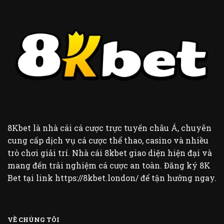
8Kbet
là nhà cái cá cược trực tuyến châu Á, chuyên
cung cấp dịch vụ cá cược thể thao, casino và nhiều
trò chơi giải trí. Nhà cái 8kbet giao diện hiện đại và
mang đến trải nghiệm cá cược an toàn. Đăng ký 8K
Bet tại link
https://8kbet.london/
để tận hưởng ngay.
VỀ CHÚNG TÔI