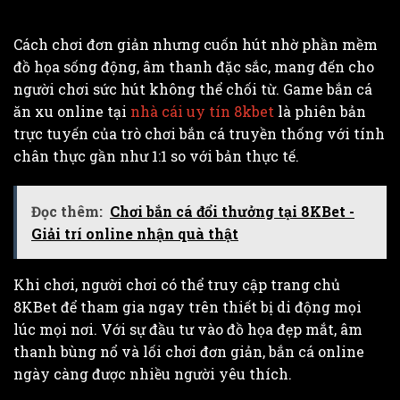
Cách chơi đơn giản nhưng cuốn hút nhờ phần mềm
đồ họa sống động, âm thanh đặc sắc, mang đến cho
người chơi sức hút không thể chối từ. Game bắn cá
ăn xu online tại
nhà cái uy tín 8kbet
là phiên bản
trực tuyến của trò chơi bắn cá truyền thống với tính
chân thực gần như 1:1 so với bản thực tế.
Đọc thêm:
Chơi bắn cá đổi thưởng tại 8KBet -
Giải trí online nhận quà thật
Khi chơi, người chơi có thể truy cập trang chủ
8KBet để tham gia ngay trên thiết bị di động mọi
lúc mọi nơi. Với sự đầu tư vào đồ họa đẹp mắt, âm
thanh bùng nổ và lối chơi đơn giản, bắn cá online
ngày càng được nhiều người yêu thích.