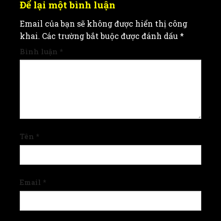
Để lại một bình luận
Email của bạn sẽ không được hiển thị công
khai.
Các trường bắt buộc được đánh dấu
*
Bình luận
*
Tên
*
Email
*