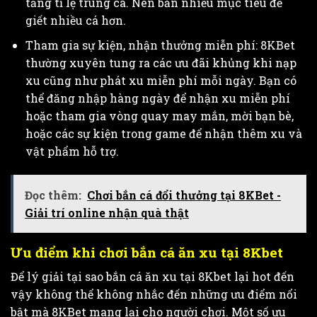
tăng tỉ lệ trúng cá. Nên bắn nhiều mục tiêu để
giết nhiều cá hơn.
Tham gia sự kiện, nhận thưởng miễn phí: 8KBet
thường xuyên tung ra các ưu đãi khủng khi nạp
xu cũng như phát xu miễn phí mỗi ngày. Bạn có
thể đăng nhập hàng ngày để nhận xu miễn phí
hoặc tham gia vòng quay may mắn, mời bạn bè,
hoặc các sự kiện trong game để nhận thêm xu và
vật phẩm hỗ trợ.
Đọc thêm:
Chơi bắn cá đổi thưởng tại 8KBet -
Giải trí online nhận quà thật
Ưu điểm khi chơi bắn cá ăn xu tại 8Kbet
Để lý giải tại sao bắn cá ăn xu tại 8Kbet lại hot đến
vậy không thể không nhắc đến những ưu điểm nổi
bật mà 8KBet mang lại cho người chơi. Một số ưu