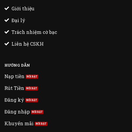
Giới thiệu
Đại lý
Trách nhiệm cờ bạc
Liên hệ CSKH
HƯỚNG DẪN
Nạp tiền
Rút Tiền
Đăng ký
Đăng nhập
Khuyến mãi