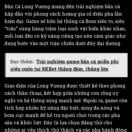
Bắn Cá Long Vương mang đến trải nghiệm bắn cá
hấp dẫn với phong cách hoàng gia cổ điển pha lẫn
hiện đại. Game sở hữu hệ thống cá Boss siêu to, siêu
“trâu” cùng hàng trăm loại sinh vật biển khác nhau,
mỗi loài đều có kỹ năng riêng tạo nên cảm giác như
đang bước vào một trận chiến dưới đáy đại dương.
Đọc thêm:
Trải nghiệm game bắn cá miễn phí
siêu cuốn tại 8KBet thắng đậm, thắng lớn
Giao diện của Long Vương được thiết kế theo phong
cách thần thoại, kết hợp giữa những con rồng uy
nghi và hệ thống súng mạnh mẽ. Ngoài ra, game còn
tích hợp nhiều kỹ năng đặc biệt, súng đa nòng và
bom cực mạnh để hỗ trợ người chơi trong các pha
săn cá khốc liệt. Đây là lựa chọn đáng thử cho
những ai yêu thích thử thách và các pha hành động