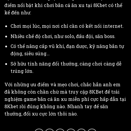
điểm nổi bật khi chơi bắn cá ăn xu tại 8Kbet có thể
kể đến như:
Chơi mọi lúc, mọi nơi chỉ cần có kết nối internet.
Nhiều chế độ chơi, như solo, đấu đội, săn boss.
Có thể nâng cấp vũ khí, đạn dược, kỹ năng bắn tự
động, siêu súng…
Sở hữu tính năng đổi thưởng, càng chơi càng dễ
trúng lớn.
Với những ưu điểm và mẹo chơi, chắc hẳn anh em
đã không còn chần chừ mà truy cập 8KBet để trải
nghiệm game bắn cá ăn xu miễn phí cực hấp dẫn tại
8Kbet rồi đúng không nào. Nhanh tay để săn
thưởng, đổi xu cực lớn thôi nào.