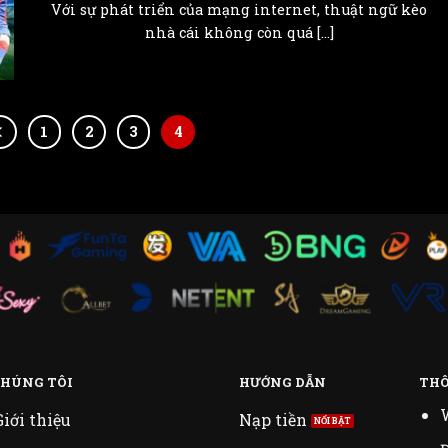
Với sự phát triển của mạng internet, thuật ngữ kèo
nhà cái không còn quá [...]
1
2
3
4
CHÚNG TÔI
HƯỚNG DẪN
THÔ
Giới thiệu
Nạp tiền