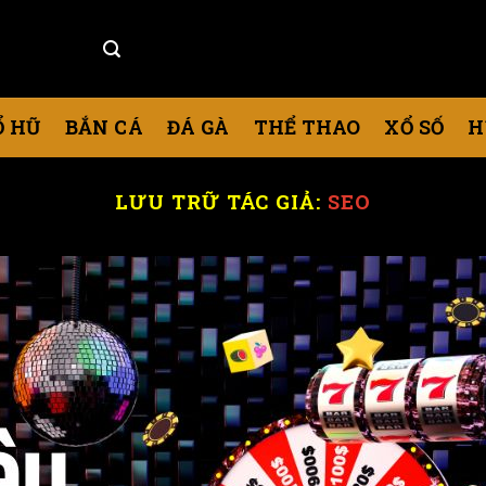
Ổ HŨ
BẮN CÁ
ĐÁ GÀ
THỂ THAO
XỔ SỐ
H
LƯU TRỮ TÁC GIẢ:
SEO