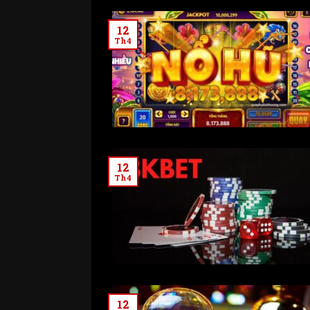
12
Th4
12
Th4
12