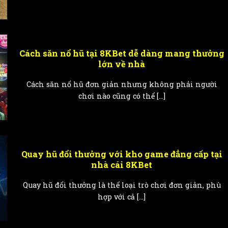
Cách săn nổ hũ tại 8KBet dễ dàng mang thưởng
lớn về nhà
Cách săn nổ hũ đơn giản nhưng không phải người
chơi nào cũng có thể [...]
Quay hũ đổi thưởng với kho game đẳng cấp tại
nhà cái 8KBet
Quay hũ đổi thưởng là thể loại trò chơi đơn giản, phù
hợp với cả [...]