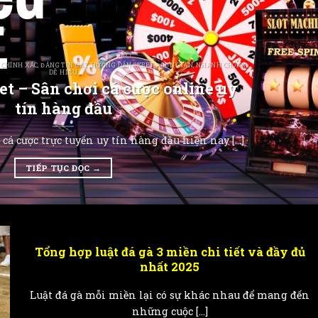
 CHÍNH XÁC, ĐÁNG TIN CẬY HƯỚNG DẪN 8KBET - ĐƠN GIẢN, NHANH CHÓNG,
DỄ HIỂU
et – Sân chơi cá cược online uy
tín hàng đầu
á cược trực tuyến uy tín hàng đầu hiện nay [...]
TIẾP TỤC ĐỌC
→
Tổng hợp luật đá gà 3 miền chi tiết và đầy đủ
nhất 2025
Luật đá gà mỗi miền lại có sự khác nhau để mang đến
những cuộc [...]