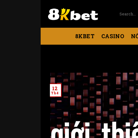
Bỏ
qua
nội
dung
8KBET
CASINO
N
12
Th4