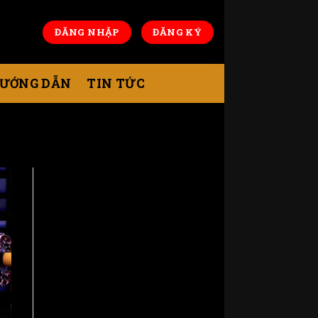
ĐĂNG NHẬP
ĐĂNG KÝ
ƯỚNG DẪN
TIN TỨC