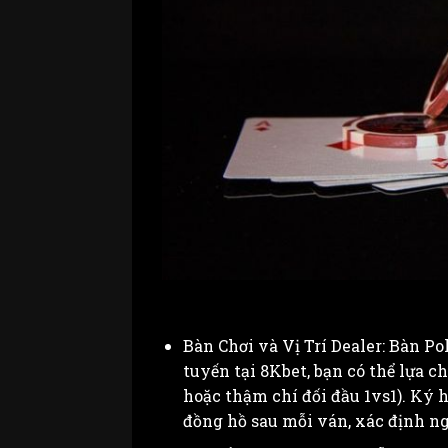
Bàn Chơi và Vị Trí Dealer: Bàn Po
tuyến tại 8Kbet, bạn có thể lựa c
hoặc thậm chí đối đầu 1vs1). Ký 
đồng hồ sau mỗi ván, xác định ng