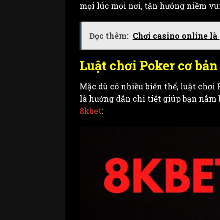
mọi lúc mọi nơi, tận hưởng niềm vui
Đọc thêm:
Chơi casino online là 
Luật chơi Poker cơ bản 
Mặc dù có nhiều biến thể, luật chơ
là hướng dẫn chi tiết giúp bạn nắm
8kbet
: