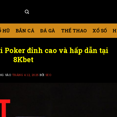
Ổ HŨ
BẮN CÁ
ĐÁ GÀ
THỂ THAO
XỔ SỐ
H
 Poker đỉnh cao và hấp dẫn tại
8Kbet
NG VÀO
THÁNG 4 12, 2025
BỞI
SEO