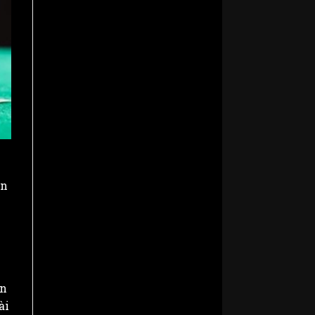
ến
ển
ài