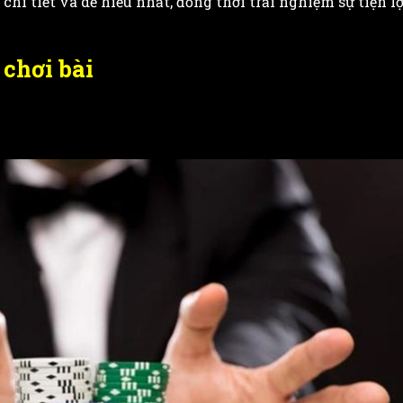
hi tiết và dễ hiểu nhất, đồng thời trải nghiệm sự tiện lợ
 chơi bài