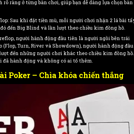
 rõ ràng ở từng bàn chơi, giúp bạn dễ dàng lựa chọn bàn
p: Sau khi đặt tiền mù, mỗi người chơi nhận 2 lá bài tẩy
 đó đến Big Blind và lần lượt theo chiều kim đồng hồ.
flop, người hành động đầu tiên là người ngồi bên trái
eo (Flop, Turn, River và Showdown), người hành động đầu
n lượt đến những người chơi khác theo chiều kim đồng hồ
i đã hành động và không có ai tố thêm.
ài Poker – Chìa khóa chiến thắng