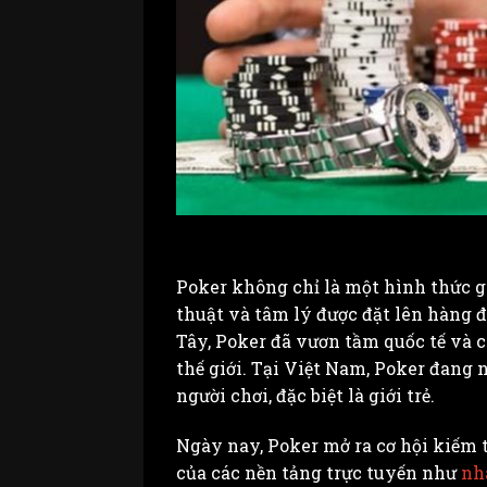
Poker không chỉ là một hình thức giả
thuật và tâm lý được đặt lên hàng đ
Tây, Poker đã vươn tầm quốc tế và c
thế giới. Tại Việt Nam, Poker đang
người chơi, đặc biệt là giới trẻ.
Ngày nay, Poker mở ra cơ hội kiếm 
của các nền tảng trực tuyến như
nh