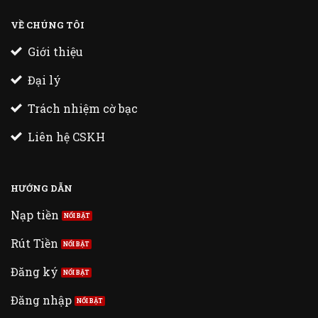
VỀ CHÚNG TÔI
Giới thiệu
Đại lý
Trách nhiệm cờ bạc
Liên hệ CSKH
HƯỚNG DẪN
Nạp tiền
Rút Tiền
Đăng ký
Đăng nhập