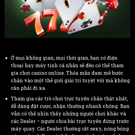
Ở mọi không gian, mọi thời gian, bạn có điện
thoại hay máy tính cá nhân sẽ đều có thể tham
gia chơi casino online. Thỏa mãn đam mê bước
chân vào một thế giới giải trí tuyệt vời mà không
cần phải đi xa.
Tham gia các trò chơi trực tuyến chân thật nhất,
dễ dàng đặt cược, nhận thưởng nhanh chóng. Bạn
vẫn có thể nhìn thấy những người chơi khác và
các Dealer – người chia bài trực tuyến đứng trước
máy quay. Các Dealer thường rất sexy, nóng bỏng