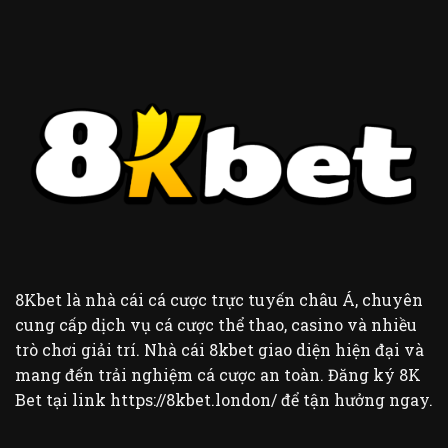
8Kbet
là nhà cái cá cược trực tuyến châu Á, chuyên
cung cấp dịch vụ cá cược thể thao, casino và nhiều
trò chơi giải trí. Nhà cái 8kbet giao diện hiện đại và
mang đến trải nghiệm cá cược an toàn. Đăng ký 8K
Bet tại link
https://8kbet.london/
để tận hưởng ngay.