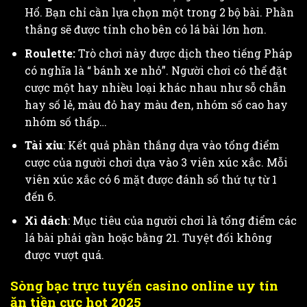
Hổ. Bạn chỉ cần lựa chọn một trong 2 bộ bài. Phần
thắng sẽ được tính cho bên có lá bài lớn hơn.
Roulette:
Trò chơi này được dịch theo tiếng Pháp
có nghĩa là “ bánh xe nhỏ”. Người chơi có thể đặt
cược một hay nhiều loại khác nhau như sỗ chẵn
hay số lẻ, màu đỏ hay màu đen, nhóm số cao hay
nhóm số thấp…
Tài xỉu
: Kết quả phần thắng dựa vào tổng điểm
cược của người chơi dựa vào 3 viên xúc xắc. Mỗi
viên xúc xắc có 6 mặt được đánh số thứ tự từ 1
đến 6.
Xì dách
: Mục tiêu của người chơi là tổng điểm các
lá bài phải gần hoặc bằng 21. Tuyệt đối không
được vượt quá.
Sòng bạc trực tuyến casino online uy tín
ăn tiền cực hot 2025