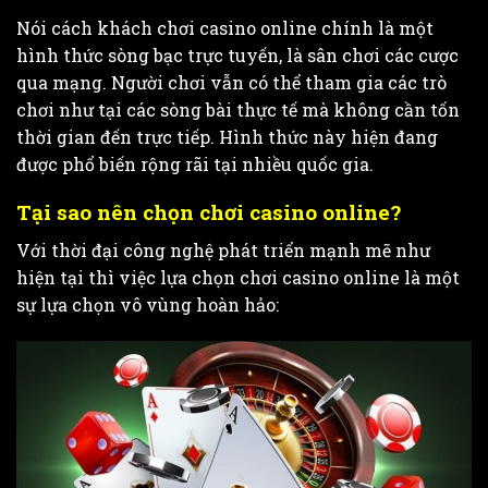
Nói cách khách chơi casino online chính là một
hình thức sòng bạc trực tuyến, là sân chơi các cược
qua mạng. Người chơi vẫn có thể tham gia các trò
chơi như tại các sòng bài thực tế mà không cần tốn
thời gian đến trực tiếp. Hình thức này hiện đang
được phổ biến rộng rãi tại nhiều quốc gia.
Tại sao nên chọn chơi casino online?
Với thời đại công nghệ phát triển mạnh mẽ như
hiện tại thì việc lựa chọn chơi casino online là một
sự lựa chọn vô vùng hoàn hảo: