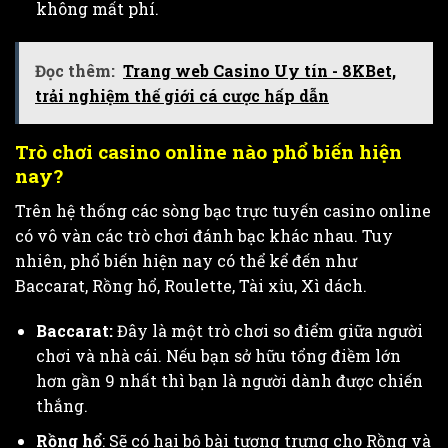
không mất phí.
Đọc thêm:
Trang web Casino Uy tín - 8KBet,
trải nghiệm thế giới cá cược hấp dẫn
Trò chơi casino online nào phổ biến hiện
nay?
Trên hệ thống các sòng bạc trực tuyến casino online
có vô vàn các trò chơi đánh bạc khác nhau. Tuy
nhiên, phổ biến hiện nay có thể kể đến như
Baccarat, Rồng hổ, Roulette, Tài xỉu, Xì dách.
Baccarat:
Đây là một trò chơi so điểm giữa người
chơi và nhà cái. Nếu bạn sở hữu tổng điềm lớn
hơn gần 9 nhất thì bạn là người dành được chiến
thắng.
Rồng hổ
: Sẽ có hai bộ bài tượng trưng cho Rồng và