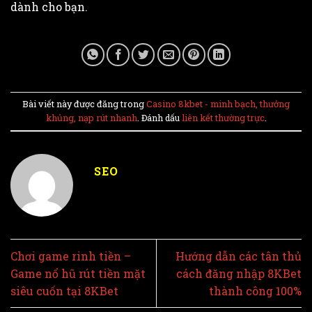
dành cho bạn.
Bài viết này được đăng trong
Casino 8kbet - minh bạch, thưởng
khủng, nạp rút nhanh
. Đánh dấu
liên kết thường trực
.
SEO
Chơi game rinh tiền –
Hướng dẫn các tân thủ
Game nổ hũ rút tiền mặt
cách đăng nhập 8KBet
siêu cuốn tại 8KBet
thành công 100%